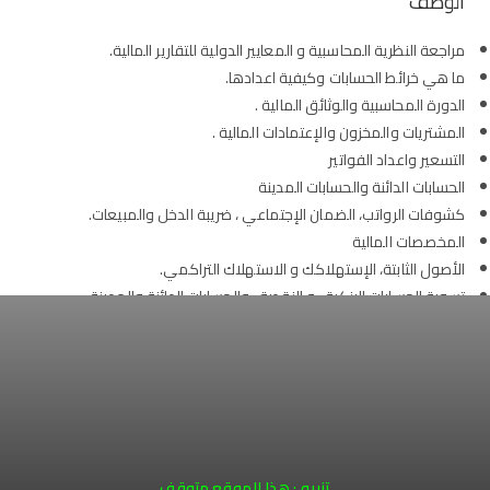
الوصف
مراجعة النظرية المحاسبية و المعايير الدولية للتقارير المالية.
ما هي خرائط الحسابات وكيفية اعدادها.
الدورة المحاسبية والوثائق المالية .
المشتريات والمخزون والإعتمادات المالية .
التسعير واعداد الفواتير
الحسابات الدائنة والحسابات المدينة
كشوفات الرواتب، الضمان الإجتماعي ، ضريبة الدخل والمبيعات.
المخصصات المالية
الأصول الثابتة، الإستهلاكك و الاستهلاك التراكمي.
تسوية الحسابات البنكية ، و النقدية ، والحسابات الدائنة والمدينة.
اعداد ميزان المراجعة النهائي وتسكير السجلات و تحضير بيان الأرباح
والميزانية العمومية.
Product Categories
(6)
All Services
تنبيه : هذا الموقع متوقف